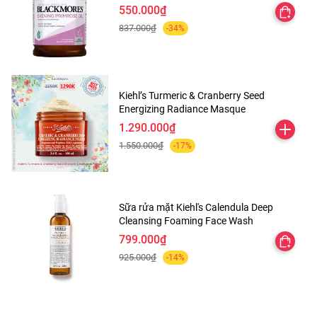
550.000₫
837.000₫
-34%
Kiehl’s Turmeric & Cranberry Seed
Energizing Radiance Masque
1.290.000₫
1.550.000₫
-17%
Sữa rửa mặt Kiehl's Calendula Deep
Cleansing Foaming Face Wash
799.000₫
925.000₫
-14%