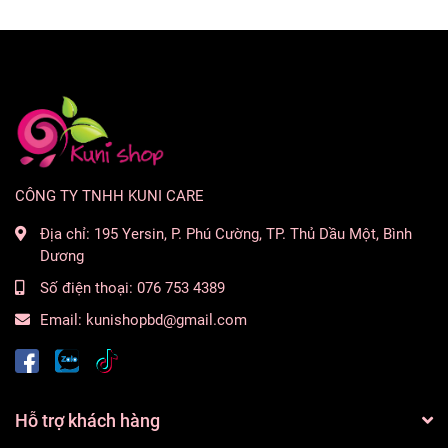
Hộp phấn nhỏ gọn màu vàng hồng sang trọng có kèm
gương.
Có thể sử dụng khô hoặc ướt.
Công thức không chứa talc, hương liệu và paraben.
Thuần chay và không thử nghiệm trên động vật
CÔNG TY TNHH KUNI CARE
Địa chỉ:
195 Yersin, P. Phú Cường, TP. Thủ Dầu Một, Bình
Dương
HDSD:
Số điện thoại:
076 753 4389
Nhẹ nhàng quét Cọ Highlighter để lấy sản phẩm.
Email:
kunishopbd@gmail.com
Thoa
Anastasia Beverly Hills Glow Seeker Highlighter in
Enchanted
lên tất cả các vùng bạn muốn làm nổi bật,
chẳng hạn như xương gò má trên, sống mũi và đầu mũi,
Hỗ trợ khách hàng
cung thần tình yêu và xương đòn. Để có độ bóng cao, hãy