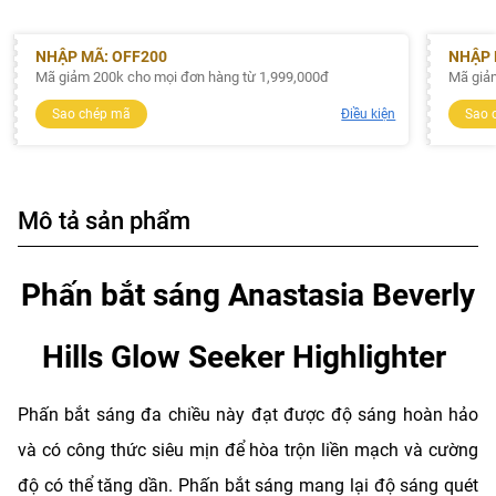
NHẬP MÃ: OFF200
NHẬP 
Mã giảm 200k cho mọi đơn hàng từ 1,999,000đ
Mã giả
Sao chép mã
Điều kiện
Sao 
Mô tả sản phẩm
Phấn bắt sáng Anastasia Beverly
Hills Glow Seeker Highlighter
Phấn bắt sáng đa chiều này đạt được độ sáng hoàn hảo
và có công thức siêu mịn để hòa trộn liền mạch và cường
độ có thể tăng dần. Phấn bắt sáng mang lại độ sáng quét