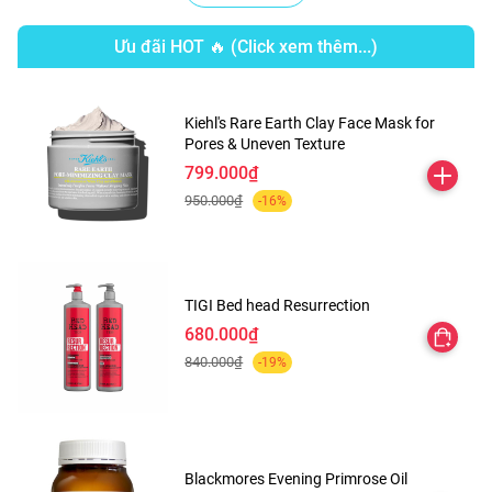
Ưu đãi HOT 🔥 (Click xem thêm...)
Kiehl's Rare Earth Clay Face Mask for
Pores & Uneven Texture
799.000₫
950.000₫
-16%
TIGI Bed head Resurrection
680.000₫
840.000₫
-19%
Blackmores Evening Primrose Oil