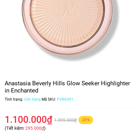
Anastasia Beverly Hills Glow Seeker Highlighter
in Enchanted
Tình trạng:
Còn hàng
Mã SKU:
PVN6301
1.100.000₫
1.395.000₫
-21%
(Tiết kiệm:
295.000₫
)