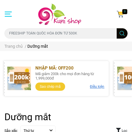
0
Trang chủ
/
Dưỡng mắt
NHẬP MÃ: OFF200
Mã giảm 200k cho mọi đơn hàng từ
1,999,000đ
Sao chép mã
Điều kiện
Dưỡng mắt
Sắp xếp:
Thứ tự
Lọc