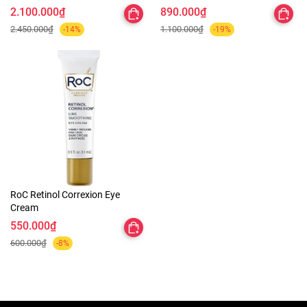
2.100.000₫
890.000₫
2.450.000₫
1.100.000₫
-14%
-19%
RoC Retinol Correxion Eye
Cream
550.000₫
600.000₫
-8%