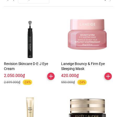
Revision Skincare D·E·J Eye
Laneige Bouncy & Firm Eye
Cream
Sleeping Mask
2.050.000₫
420.000₫
2.699.000₫
550.000₫
-24%
-24%