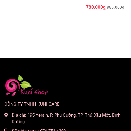
780.000₫
885.000₫
CÔNG TY TNHH KUNI CARE
Địa chỉ:
195 Yersin, P. Phú Cường, TP. Thủ Dầu Một, Bình
Dương
Số điện thoại:
076 753 4389