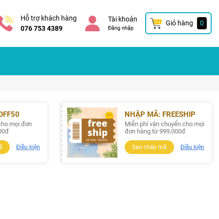
Hỗ trợ khách hàng
Tài khoản
Giỏ hàng
0
076 753 4389
Đăng nhập
OFF50
NHẬP MÃ: FREESHIP
cho mọi đơn
Miễn phí vận chuyển cho mọi
00đ
đơn hàng từ 999,000đ
ã
Điều kiện
Sao chép mã
Điều kiện