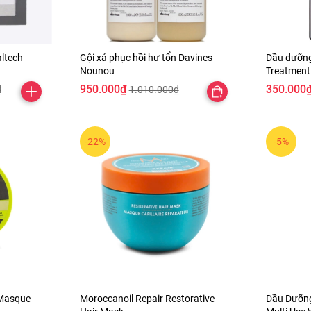
altech
Gội xả phục hồi hư tổn Davines
Dầu dưỡng
Nounou
Treatment 
950.000₫
350.000
₫
1.010.000₫
-22%
-5%
Masque
Moroccanoil Repair Restorative
Dầu Dưỡng