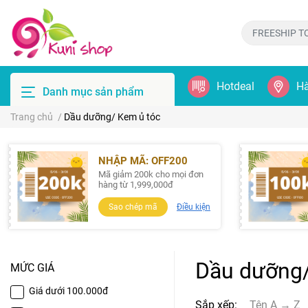
Hotdeal
Hà
Danh mục sản phẩm
Trang chủ
/
Dầu dưỡng/ Kem ủ tóc
NHẬP MÃ: OFF200
Mã giảm 200k cho mọi đơn
hàng từ 1,999,000đ
Sao chép mã
Điều kiện
Dầu dưỡng/
MỨC GIÁ
Giá dưới 100.000đ
Sắp xếp:
Tên A → Z