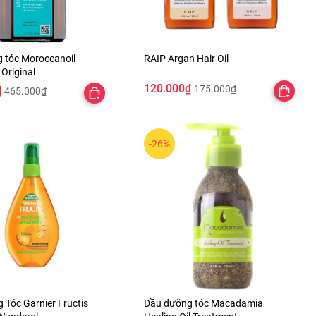
 tóc Moroccanoil
RAIP Argan Hair Oil
Original
120.000₫
175.000₫
₫
465.000₫
-26%
 Tóc Garnier Fructis
Dầu dưỡng tóc Macadamia