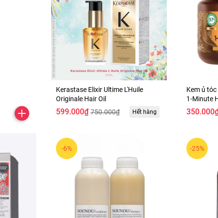
Kerastase Elixir Ultime L'Huile
Kem ủ tóc
Originale Hair Oil
1-Minute 
599.000₫
350.000
750.000₫
Hết hàng
-6%
-25%