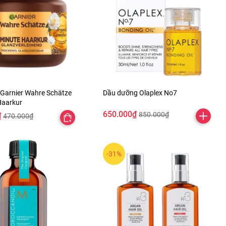
 Garnier Wahre Schätze
Dầu dưỡng Olaplex No7
Haarkur
650.000₫
850.000₫
₫
470.000₫
-31%