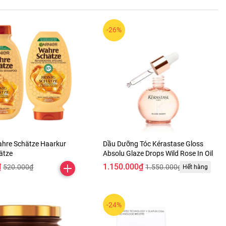
-26%
ahre Schätze Haarkur
Dầu Dưỡng Tóc Kérastase Gloss
ätze
Absolu Glaze Drops Wild Rose In Oil
₫
1.150.000₫
520.000₫
1.550.000₫
Hết hàng
-24%