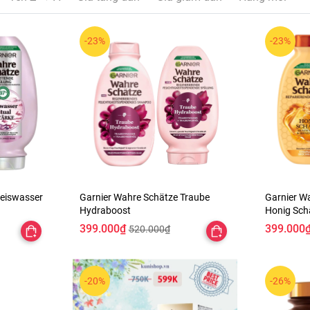
-23%
-23%
Reiswasser
Garnier Wahre Schätze Traube
Garnier W
Hydraboost
Honig Sch
399.000₫
399.000
520.000₫
-20%
-26%