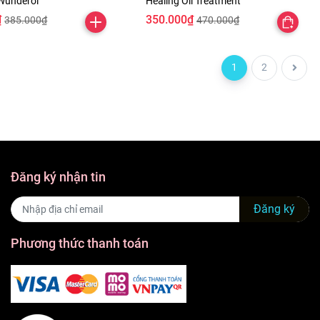
 Wunderol
Healing Oil Treatment
₫
350.000₫
385.000₫
470.000₫
1
2
Đăng ký nhận tin
Đăng ký
Phương thức thanh toán