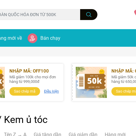
ng mới về
Bán chạy
NHẬP MÃ: OFF100
NHẬP MÃ: 
Mã giảm 100k cho mọi đơn
Mã giảm 50k 
hàng từ 999,000đ
hàng từ 650,0
Sao chép mã
Điều kiện
Sao chép m
 Kem ủ tóc
Tên Z → A
Giá tăng dần
Giá giảm dần
Hàng mới