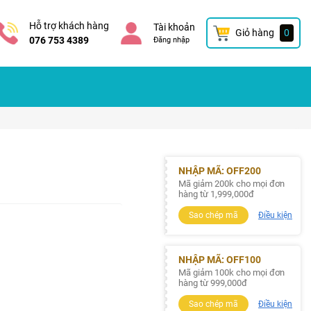
Hỗ trợ khách hàng
Tài khoản
Giỏ hàng
0
076 753 4389
Đăng nhập
NHẬP MÃ: OFF200
Mã giảm 200k cho mọi đơn
hàng từ 1,999,000đ
Sao chép mã
Điều kiện
NHẬP MÃ: OFF100
Mã giảm 100k cho mọi đơn
hàng từ 999,000đ
Sao chép mã
Điều kiện