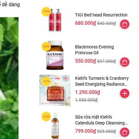
ể dễ dàng
TIGI Bed head Resurrection
680.000₫
840.000₫
Blackmores Evening
Primrose Oil
550.000₫
837.000₫
Kiehl’s Turmeric & Cranberry
Seed Energizing Radiance
Masque
1.290.000₫
1.550.000₫
Sữa rửa mặt Kiehl's
Calendula Deep Cleansing
Foaming Face Wash
799.000₫
925.000₫