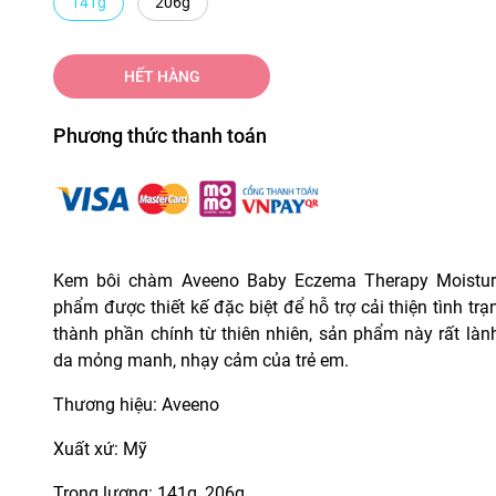
141g
206g
HẾT HÀNG
Phương thức thanh toán
Kem bôi chàm Aveeno Baby Eczema Therapy Moistur
phẩm được thiết kế đặc biệt để hỗ trợ cải thiện tình tr
thành phần chính từ thiên nhiên, sản phẩm này rất lành
da mỏng manh, nhạy cảm của trẻ em.
Thương hiệu: Aveeno
Xuất xứ: Mỹ
Trọng lượng: 141g, 206g