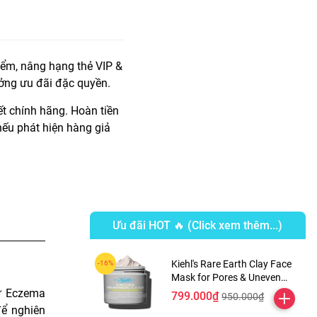
iểm, nâng hạng thẻ VIP &
ởng ưu đãi đặc quyền.
t chính hãng. Hoàn tiền
ếu phát hiện hàng giả
Ưu đãi HOT 🔥 (Click xem thêm...)
Kiehl's Rare Earth Clay Face
Mask for Pores & Uneven
Texture
hữ Eczema
799.000₫
950.000₫
để nghiên