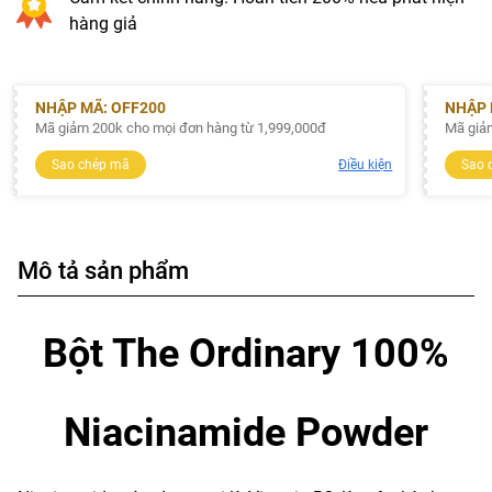
hàng giả
NHẬP MÃ: OFF200
NHẬP 
Mã giảm 200k cho mọi đơn hàng từ 1,999,000đ
Mã giả
Sao chép mã
Điều kiện
Sao 
Mô tả sản phẩm
Bột The Ordinary 100%
Niacinamide Powder