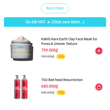
Xem thêm
Ưu đãi HOT 🔥 (Click xem thêm...)
Kiehl's Rare Earth Clay Face Mask for
Pores & Uneven Texture
799.000₫
950.000₫
-16%
TIGI Bed head Resurrection
680.000₫
840.000₫
-19%