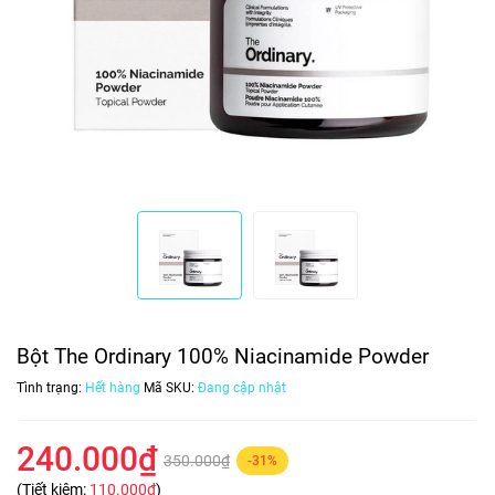
Bột The Ordinary 100% Niacinamide Powder
Tình trạng:
Hết hàng
Mã SKU:
Đang cập nhật
240.000₫
350.000₫
-31%
(Tiết kiệm:
110.000₫
)