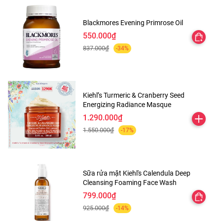
Blackmores Evening Primrose Oil
550.000₫
837.000₫
-34%
Kiehl’s Turmeric & Cranberry Seed
Energizing Radiance Masque
1.290.000₫
1.550.000₫
-17%
Sữa rửa mặt Kiehl's Calendula Deep
Cleansing Foaming Face Wash
799.000₫
925.000₫
-14%