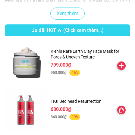
Morillas \n \nNăm phát hành: 2006 \n \nXuất xứ: Mỹ \n \n
Xem thêm
Ưu đãi HOT 🔥 (Click xem thêm...)
Kiehl's Rare Earth Clay Face Mask for
Pores & Uneven Texture
799.000₫
950.000₫
-16%
TIGI Bed head Resurrection
680.000₫
840.000₫
-19%
\n \n \n \n \n \n