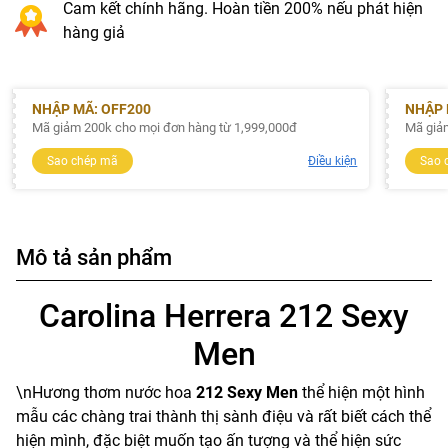
Cam kết chính hãng. Hoàn tiền 200% nếu phát hiện
hàng giả
NHẬP MÃ: OFF200
NHẬP 
Mã giảm 200k cho mọi đơn hàng từ 1,999,000đ
Mã giả
Sao chép mã
Điều kiện
Sao 
Mô tả sản phẩm
Carolina Herrera 212 Sexy
Men
\nHương thơm nước hoa
212 Sexy Men
thể hiện một hình
mẫu các chàng trai thành thị sành điệu và rất biết cách thể
hiện mình, đặc biệt muốn tạo ấn tượng và thể hiện sức