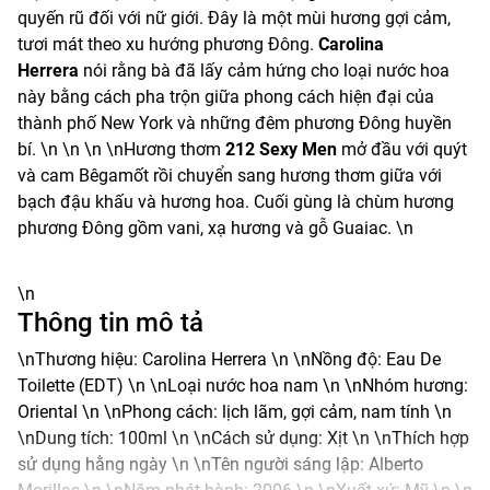
quyến rũ đối với nữ giới. Đây là một mùi hương gợi cảm,
tươi mát theo xu hướng phương Đông.
Carolina
Herrera
nói rằng bà đã lấy cảm hứng cho loại nước hoa
này bằng cách pha trộn giữa phong cách hiện đại của
thành phố New York và những đêm phương Đông huyền
bí. \n \n
\n \nHương thơm
212
Sexy Men
mở đầu với quýt
và cam Bêgamốt rồi chuyển sang hương thơm giữa với
bạch đậu khấu và hương hoa. Cuối gùng là chùm hương
phương Đông gồm vani, xạ hương và gỗ Guaiac. \n
\n
Thông tin mô tả
\nThương hiệu: Carolina Herrera \n \nNồng độ: Eau De
Toilette (EDT) \n \nLoại nước hoa nam \n \nNhóm hương:
Oriental \n \nPhong cách: lịch lãm, gợi cảm, nam tính \n
\nDung tích: 100ml \n \nCách sử dụng: Xịt \n \nThích hợp
sử dụng hằng ngày \n \nTên người sáng lập: Alberto