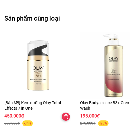
Polyisobutene​,​ PEG-7 Trimethylolpropane Coconut Ether​,​
Sodium Hyaluronate​,​ Tocopheryl Acetate​,​ Lactic Acid​,​
Sản phẩm cùng loại
Oleth-3 Phosphate​,​ Phenoxyethanol​,​ Butylene Glycol​,​
Iodopropynyl Butylcarbamate​,​ Triethoxycaprylylsilane​.
[Bản Mỹ] Kem dưỡng Olay Total
Olay Bodyscience B3+ Cre
Effects 7 in One
Wash
450.000₫
195.000₫
680.000₫
270.000₫
-34%
-28%