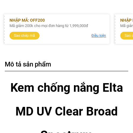
NHẬP MÃ: OFF200
NHẬP 
Mã giảm 200k cho mọi đơn hàng từ 1,999,000đ
Mã giả
Sao chép mã
Điều kiện
Sao 
Mô tả sản phẩm
Kem chống nắng Elta
MD UV Clear Broad