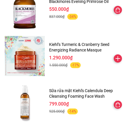
Blackmores Evening Primrose Oil
550.000₫
837.000₫
-34%
Cách dùng
– Bôi kem chống nắng trước khi ra ngoài từ 10 – 20 phút.
Kiehl’s Turmeric & Cranberry Seed
– Có thể sử dụng như lớp lót trang điểm
Energizing Radiance Masque
1.290.000₫
1.550.000₫
-17%
Thành phần
Sữa rửa mặt Kiehl's Calendula Deep
Zinc Oxide 9.0%​,​ Octinoxate 7.5%​.
Cleansing Foaming Face Wash
799.000₫
Purified Water​,​ Cyclopentasiloxane​,​ Niacinamide​,​
925.000₫
-14%
Octyldodecyl Neopentanoate​,​ Hydroxyethyl
Acrylate/Sodium Acryloyldimethyl Taurate Copolymer​,​