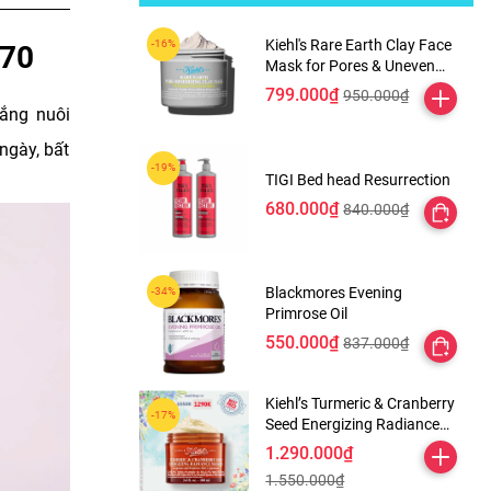
Kiehl's Rare Earth Clay Face
 70
Mask for Pores & Uneven
Texture
799.000₫
950.000₫
nắng nuôi
ngày, bất
TIGI Bed head Resurrection
680.000₫
840.000₫
Blackmores Evening
Primrose Oil
550.000₫
837.000₫
Kiehl’s Turmeric & Cranberry
Seed Energizing Radiance
Masque
1.290.000₫
1.550.000₫