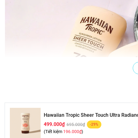
Hawaiian Tropic Sheer Touch Ultra Radian
499.000₫
695.000₫
-29%
(Tiết kiệm
196.000₫
)