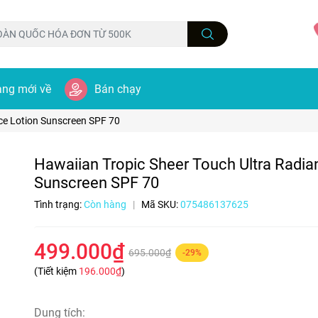
ng mới về
Bán chạy
ce Lotion Sunscreen SPF 70
Hawaiian Tropic Sheer Touch Ultra Radia
Sunscreen SPF 70
Tình trạng:
Còn hàng
|
Mã SKU:
075486137625
499.000₫
695.000₫
-29%
(Tiết kiệm
196.000₫
)
Dung tích: