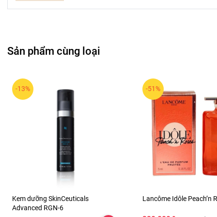
Sản phẩm cùng loại
-13%
-51%
Kuni sẵn hai phiên bản:
Kem dưỡng SkinCeuticals
Lancôme Idôle Peach’n 
Advanced RGN-6