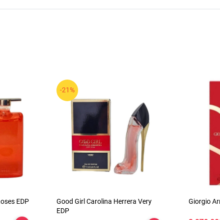
-21%
SPF 70
Roses EDP
Good Girl Carolina Herrera Very
Giorgio A
EDP