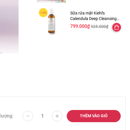
Sữa rửa mặt Kiehl's
Calendula Deep Cleansing
Foaming Face Wash
799.000₫
925.000₫
 lượng:
THÊM VÀO GIỎ