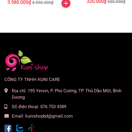
320.000₫
650.000₫
3.980.000₫
4.550.000₫
CÔNG TY TNHH KUNI CARE
Địa chỉ:
195 Yersin, P. Phú Cường, TP. Thủ Dầu Một, Bình
Dương
Số điện thoại:
076 753 4389
Email:
kunishopbd@gmail.com