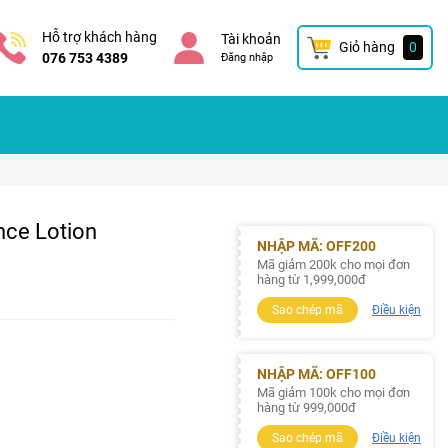
Hỗ trợ khách hàng
Tài khoản
Giỏ hàng
0
076 753 4389
Đăng nhập
nce Lotion
NHẬP MÃ: OFF200
Mã giảm 200k cho mọi đơn
hàng từ 1,999,000đ
Sao chép mã
Điều kiện
NHẬP MÃ: OFF100
Mã giảm 100k cho mọi đơn
hàng từ 999,000đ
Sao chép mã
Điều kiện