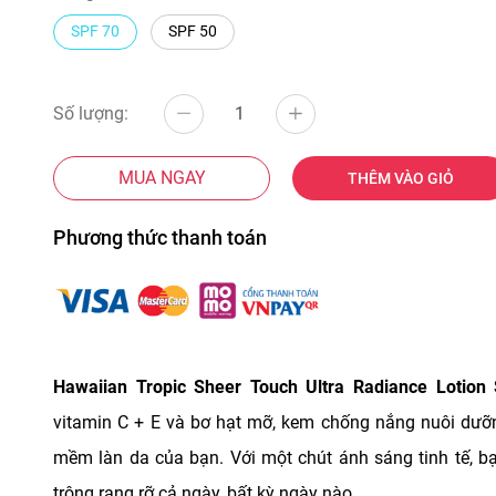
SPF 70
SPF 50
Số lượng:
MUA NGAY
THÊM VÀO GIỎ
Phương thức thanh toán
Hawaiian Tropic Sheer Touch Ultra Radiance Lotion
vitamin C + E và bơ hạt mỡ, kem chống nắng nuôi dưỡ
mềm làn da của bạn. Với một chút ánh sáng tinh tế, b
trông rạng rỡ cả ngày, bất kỳ ngày nào.