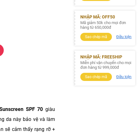
NHẬP MÃ: OFF50
Mã giảm 50k cho mọi đơn
hàng từ 650,000đ
Sao chép mã
Điều kiện
NHẬP MÃ: FREESHIP
Miễn phí vận chuyển cho mọi
đơn hàng từ 999,000đ
Sao chép mã
Điều kiện
 Sunscreen SPF 70
giàu
ng da này bảo vệ và làm
ạn sẽ cảm thấy rạng rỡ +