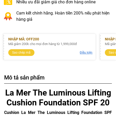
Nhiều ưu đãi giảm giá cho đơn hàng online
Cam kết chính hãng. Hoàn tiền 200% nếu phát hiện
hàng giả
NHẬP MÃ: OFF200
NHẬP 
Mã giảm 200k cho mọi đơn hàng từ 1,999,000đ
Mã giả
Sao chép mã
Điều kiện
Sao 
Mô tả sản phẩm
La Mer The Luminous Lifting
Cushion Foundation SPF 20
Cushion La Mer The Luminous Lifting Foundation SPF