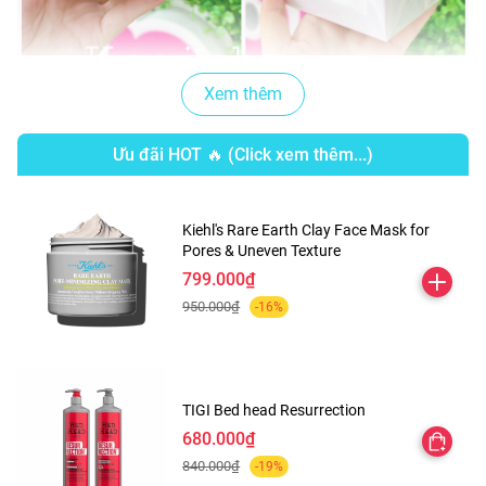
Xem thêm
Ưu đãi HOT 🔥 (Click xem thêm...)
Kiehl's Rare Earth Clay Face Mask for
Pores & Uneven Texture
799.000₫
950.000₫
-16%
TIGI Bed head Resurrection
680.000₫
840.000₫
-19%