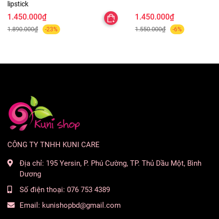
lipstick
1.450.000₫
1.450.000₫
1.890.000₫
1.550.000₫
-23%
-6%
Cushion La Mer The Luminous Lifting mang lại cho bạn
một làn da hoàn hảo tự nhiên. Với sự đổi mới hydrat hóa
CÔNG TY TNHH KUNI CARE
từ Miracle Broth và công nghệ viên nang màu sắc độc
Địa chỉ:
195 Yersin, P. Phú Cường, TP. Thủ Dầu Một, Bình
quyền của La Mer giúp màu không bị oxy hóa theo thời
Dương
gian, làm cho da có độ sáng cao
Số điện thoại:
076 753 4389
Email:
kunishopbd@gmail.com