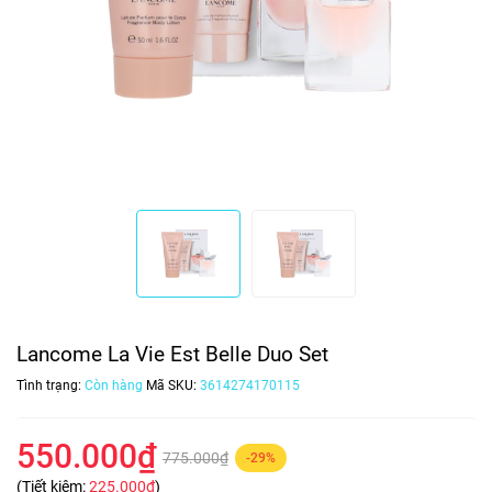
Lancome La Vie Est Belle Duo Set
Tình trạng:
Còn hàng
Mã SKU:
3614274170115
550.000₫
775.000₫
-29%
(Tiết kiệm:
225.000₫
)