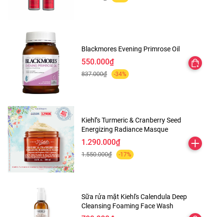
Blackmores Evening Primrose Oil
550.000₫
837.000₫
-34%
Kiehl’s Turmeric & Cranberry Seed
Energizing Radiance Masque
1.290.000₫
1.550.000₫
-17%
Sữa rửa mặt Kiehl's Calendula Deep
Cleansing Foaming Face Wash