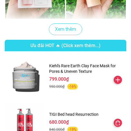
Xem thêm
Ưu đãi HOT 🔥 (Click xem thêm...)
Kiehl's Rare Earth Clay Face Mask for
Pores & Uneven Texture
799.000₫
950.000₫
-16%
TIGI Bed head Resurrection
680.000₫
840.000₫
-19%