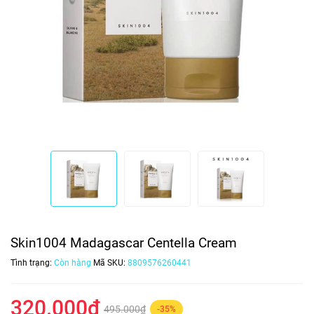
Skin1004 Madagascar Centella Cream
Tình trạng:
Còn hàng
Mã SKU:
8809576260441
320.000₫
495.000₫
-35%