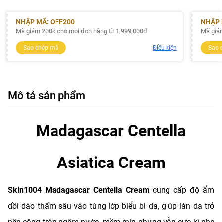
NHẬP MÃ: OFF200
NHẬP 
Mã giảm 200k cho mọi đơn hàng từ 1,999,000đ
Mã giả
Sao chép mã
Điều kiện
Sao 
Mô tả sản phẩm
Madagascar Centella
Asiatica Cream
Skin1004 Madagascar Centella Cream
cung cấp độ ẩm
dồi dào thấm sâu vào từng lớp biểu bì da, giúp làn da trở
nên căng tràn ngậm nước, mềm mịn nhưng vẫn cực kì nhẹ