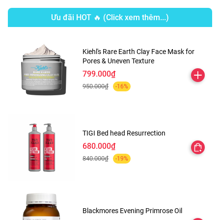
Ưu đãi HOT 🔥 (Click xem thêm...)
Kem Dưỡng Ẩm, Cải Thiện Làn Da Chiết Xuất Rau Má
Skin1004 Madagascar Centella Cream
là kem dưỡng ẩm
Kiehl's Rare Earth Clay Face Mask for
Pores & Uneven Texture
với thành phần chính chiết xuất từ ra má có khả năng cải
799.000₫
thiện các vấn đề về mụn, chăm sóc và cải thiện các làn da
950.000₫
-16%
bị yếu, mỏng manh do những tác động từ môi trường bên
ngoài. Với kết cấu kem mềm mại, cho làn da ẩm mịn, dễ
chịu thuộc thương hiệu
Skin1004
đến từ Hàn Quốc.
TIGI Bed head Resurrection
680.000₫
840.000₫
-19%
Blackmores Evening Primrose Oil