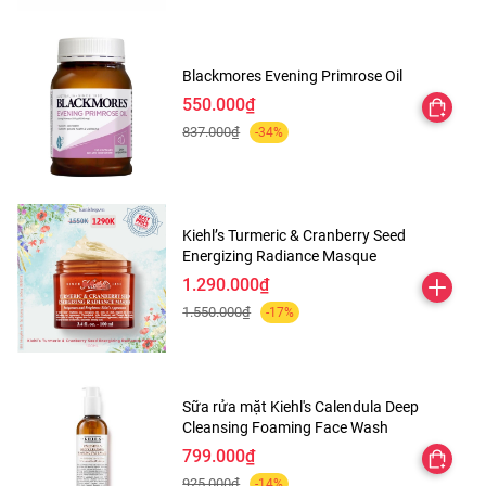
Blackmores Evening Primrose Oil
550.000₫
837.000₫
-34%
\n
Kiehl’s Turmeric & Cranberry Seed
Cách dùng
Energizing Radiance Masque
1.290.000₫
\nSử dụng sau khi đã làm sạch da. \n \nDùng tăm bông
1.550.000₫
-17%
chấm trực tiếp tinh dầu lên vùng da bị mụn. \n \n
Sữa rửa mặt Kiehl's Calendula Deep
Cleansing Foaming Face Wash
799.000₫
925.000₫
-14%