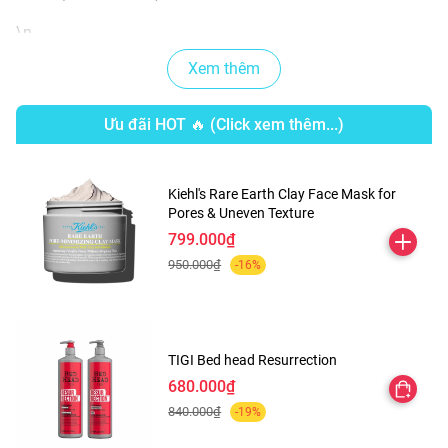
\n
+ Làm dịu và phục hồi da, giúp giảm kích ứng da.
Xem thêm
\n
+ Tái tạo tế bào da bị tổn thương và kích thích tế bào
Ưu đãi HOT 🔥 (Click xem thêm...)
mới phát triển, mang lại cho bạn làn da chắc khỏe, đầy
sức sống.
Kiehl's Rare Earth Clay Face Mask for
\n \n
Pores & Uneven Texture
799.000₫
950.000₫
-16%
TIGI Bed head Resurrection
680.000₫
840.000₫
-19%