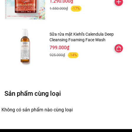
1.290.000₫
- Dùng 1 – 2 lần/ngày.
1.550.000₫
-17%
Sữa rửa mặt Kiehl's Calendula Deep
Thành phần:
Cleansing Foaming Face Wash
799.000₫
925.000₫
-14%
Water / Aqua / Eau, Alcohol, VP/VA Copolymer, Propylene
Glycol, Disodium EDTA, Niacinamide, Sodium Salicylate,
Plantago Lanceolata Leaf Extract, Mahonia Aquifolium
Flower/Leaf/Stem Extract, Phenoxyethanol.
Sản phẩm cùng loại
Không có sản phẩm nào cùng loại