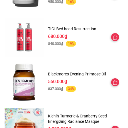
950.000₫
-16%
mất màu sau một ngày dài làm việc đồng thời giúp làn da
trông sáng bóng, rạng ngời hơn.
- Sản phẩm có thiết kế dạng chai xịt nhỏ gọn. Giúp bạn gái
TIGI Bed head Resurrection
giữ lớp trang điểm tươi màu, bền lâu.
680.000₫
840.000₫
-19%
- Duy trì độ ẩm làm làn da luôn căng bóng tự nhiên suốt
nhiều giờ đồng hồ.
Blackmores Evening Primrose Oil
550.000₫
Cách dùng:
837.000₫
-34%
- Lắc nhẹ chai xịt trước khi dùng.
Kiehl’s Turmeric & Cranberry Seed
- Giữ thẳng chai, xịt nhẹ để dung dịch ngấm đều khắp mặt.
Energizing Radiance Masque