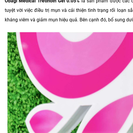
Obagi Medical Tretinoin Gel 0.05%
là sản phẩm được các ch
tuyệt vời việc điều trị mụn và cải thiện tình trạng rối loạn 
kháng viêm và giảm mụn hiệu quả. Bên cạnh đó, bổ sung dưỡn