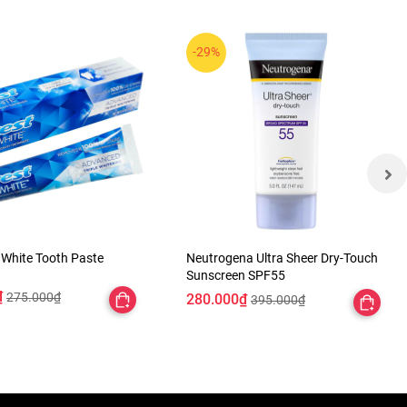
-29%
White Tooth Paste
Neutrogena Ultra Sheer Dry-Touch
Sunscreen SPF55
₫
275.000₫
280.000₫
395.000₫