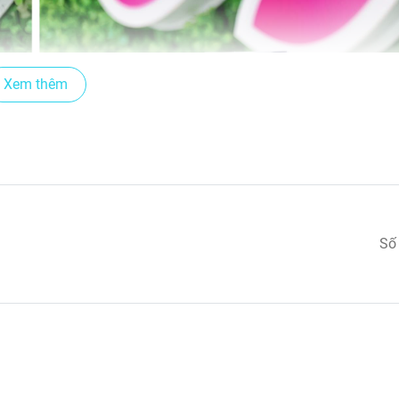
Xem thêm
Số