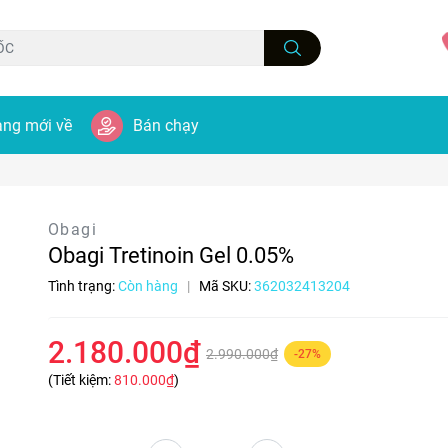
ng mới về
Bán chạy
Obagi
Obagi Tretinoin Gel 0.05%
Tình trạng:
Còn hàng
|
Mã SKU:
362032413204
2.180.000₫
2.990.000₫
-27%
(Tiết kiệm:
810.000₫
)