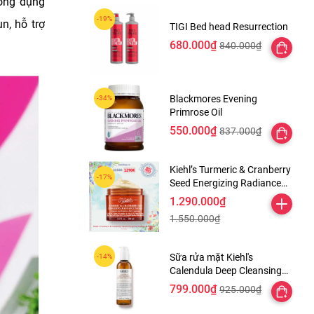
công dụng
n, hỗ trợ
TIGI Bed head Resurrection
680.000₫
840.000₫
Blackmores Evening
Primrose Oil
550.000₫
837.000₫
Kiehl’s Turmeric & Cranberry
Seed Energizing Radiance
Masque
1.290.000₫
1.550.000₫
Sữa rửa mặt Kiehl's
Calendula Deep Cleansing
Foaming Face Wash
799.000₫
925.000₫