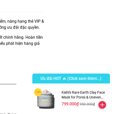
iểm, nâng hạng thẻ VIP &
ởng ưu đãi đặc quyền.
t chính hãng. Hoàn tiền
ếu phát hiện hàng giả
Ưu đãi HOT 🔥 (Click xem thêm...)
Kiehl's Rare Earth Clay Face
Mask for Pores & Uneven
Texture
799.000₫
950.000₫