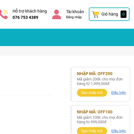
Hỗ trợ khách hàng
Tài khoản
Giỏ hàng
0
076 753 4389
Đăng nhập
NHẬP MÃ: OFF200
Mã giảm 200k cho mọi đơn
hàng từ 1,999,000đ
Sao chép mã
Điều kiện
NHẬP MÃ: OFF100
Mã giảm 100k cho mọi đơn
hàng từ 999,000đ
Sao chép mã
Điều kiện