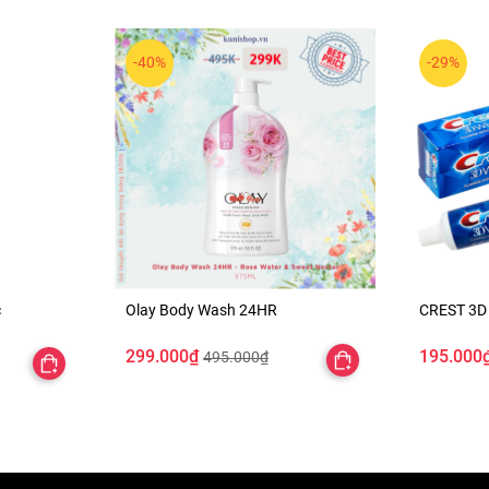
-40%
-29%
c
Olay Body Wash 24HR
CREST 3D 
299.000₫
195.000
495.000₫
ị lão hóa.