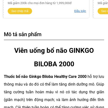
Mã giảm 200k cho mọi đơn hàng từ 1,999,000đ
Mã giả
Sao chép mã
Điều kiện
Sao 
Mô tả sản phẩm
Viên uống bổ não GINKGO
BILOBA 2000
Thuốc bổ não Ginkgo Biloba Healthy Care 2000
hỗ trợ lưu
thông máu và do đó có thể làm tăng dinh dưỡng mô. Giúp
tăng cường tuần hoàn máu vì nó có tác dụng thư giãn
(giãn mạch) trên động mạch; và làm ảnh hưởng đến tĩnh
mạch. Cải thiện tuần hoàn có thể tăng cường việc sử dụng