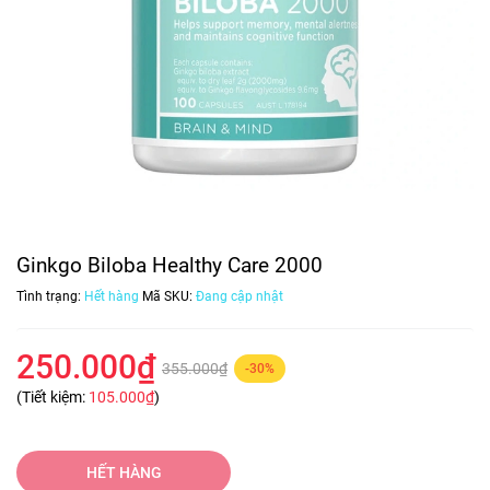
Ginkgo Biloba Healthy Care 2000
Tình trạng:
Hết hàng
Mã SKU:
Đang cập nhật
250.000₫
355.000₫
-30%
(Tiết kiệm:
105.000₫
)
HẾT HÀNG