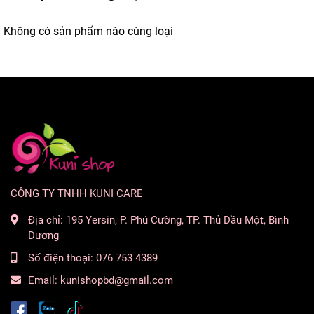
– Equiv. Ginkgo flavonglycosides 9,6mg
Không có sản phẩm nào cùng loại
Không thêm trứng, sữa, đậu phộng, bắp, hạt cây, gluten,
lactose, màu nhân tạo hoặc hương liệu.
CÔNG TY TNHH KUNI CARE
Địa chỉ:
195 Yersin, P. Phú Cường, TP. Thủ Dầu Một, Bình
Dương
Số điện thoại:
076 753 4389
Email:
kunishopbd@gmail.com