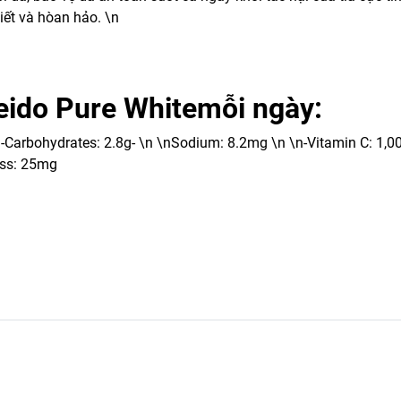
iết và hòan hảo. \n
eido Pure Whitemỗi ngày:
\n-Carbohydrates: 2.8g- \n \nSodium: 8.2mg \n \n-Vitamin C: 1,0
ass: 25mg