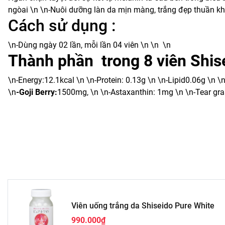
ngòai \n \n-Nuôi dưỡng làn da mịn màng, trắng đẹp thuần kh
Cách sử dụng :
\n-Dùng ngày 02 lần, mỗi lần 04 viên \n \n \n
Thành phần trong 8 viên Shis
\n-Energy:12.1kcal \n \n-Protein: 0.13g \n \n-Lipid0.06g \n 
\n
-Goji Berry:
1500mg, \n \n-Astaxanthin: 1mg \n \n-Tear gr
Viên uống trắng da Shiseido Pure White
990.000₫