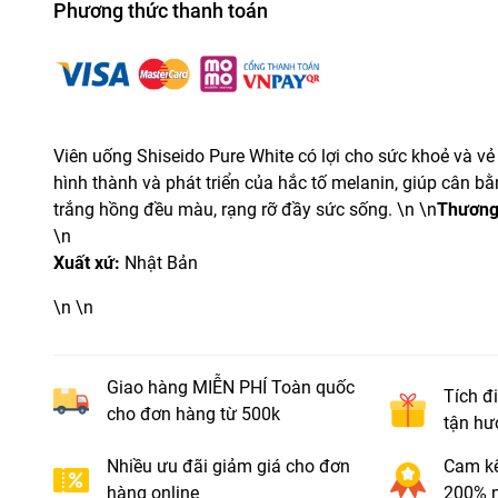
Phương thức thanh toán
Viên uống Shiseido Pure White có lợi cho sức khoẻ và vẻ
hình thành và phát triển của hắc tố melanin, giúp cân bằ
trắng hồng đều màu, rạng rỡ đầy sức sống. \n \n
Thương
\n
Xuất xứ:
Nhật Bản
\n \n
Giao hàng MIỄN PHÍ Toàn quốc
Tích đ
cho đơn hàng từ 500k
tận hư
Nhiều ưu đãi giảm giá cho đơn
Cam kế
hàng online
200% n