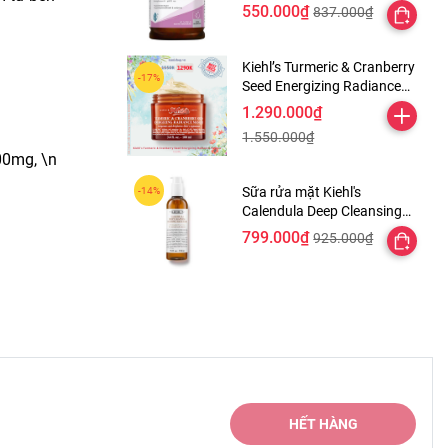
550.000₫
837.000₫
Kiehl’s Turmeric & Cranberry
Seed Energizing Radiance
Masque
1.290.000₫
1.550.000₫
00mg, \n
Sữa rửa mặt Kiehl's
Calendula Deep Cleansing
Foaming Face Wash
799.000₫
925.000₫
HẾT HÀNG