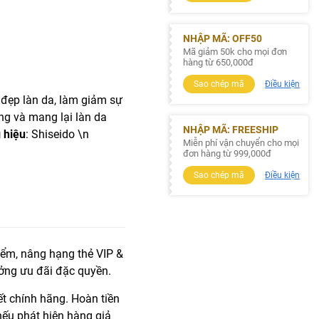
NHẬP MÃ: OFF50
Mã giảm 50k cho mọi đơn
hàng từ 650,000đ
Sao chép mã
Điều kiện
 đẹp làn da, làm giảm sự
ng và mang lại làn da
NHẬP MÃ: FREESHIP
 hiệu
: Shiseido \n
Miễn phí vận chuyển cho mọi
đơn hàng từ 999,000đ
Sao chép mã
Điều kiện
iểm, nâng hạng thẻ VIP &
ởng ưu đãi đặc quyền.
t chính hãng. Hoàn tiền
ếu phát hiện hàng giả