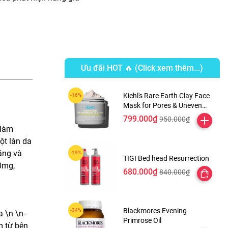
Ưu đãi HOT 🔥 (Click xem thêm...)
Kiehl's Rare Earth Clay Face
Mask for Pores & Uneven
Texture
799.000₫
950.000₫
 làm
ột làn da
áng và
TIGI Bed head Resurrection
00mg,
680.000₫
840.000₫
Blackmores Evening
 \n \n-
Primrose Oil
m từ bên