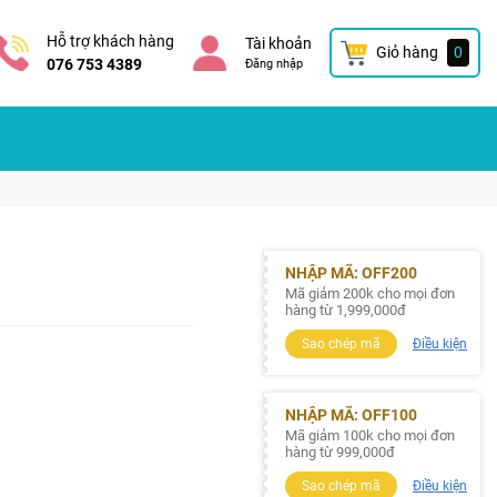
Hỗ trợ khách hàng
Tài khoản
Giỏ hàng
0
076 753 4389
Đăng nhập
NHẬP MÃ: OFF200
Mã giảm 200k cho mọi đơn
hàng từ 1,999,000đ
Sao chép mã
Điều kiện
NHẬP MÃ: OFF100
Mã giảm 100k cho mọi đơn
hàng từ 999,000đ
Sao chép mã
Điều kiện