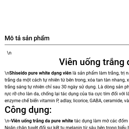
Mô tả sản phẩm
\n
Viên uống trắng 
\n
Shiseido pure white
dạng viên
là sản phẩm làm trắng, trị
trắng da một cách tự nhiên từ bên trong, xóa tan tàn nhang, 
trắng sáng tự nhiên chỉ sau 30 ngày sử dụng. Là dòng sản p
rực rỡ cho làn da, chống lại tác dụng của tia cực tím đối vớ
enzyme chế biến vitamin P, adlay, licorice, GABA, ceramide, và
Công dụng:
\n
-Viên uống trắng da pure white
tác dụng làm mờ các đốm đe
Ngăn chặn tuyệt đối sự kết tụ melanin từ sâu bên trong biểu b