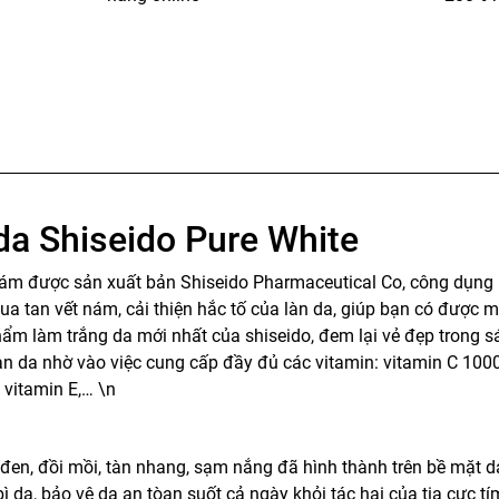
da Shiseido Pure White
 nám được sản xuất bản Shiseido Pharmaceutical Co, công dụng
xua tan vết nám, cải thiện hắc tố của làn da, giúp bạn có được m
hẩm làm trắng da mới nhất của shiseido, đem lại vẻ đẹp trong s
i làn da nhờ vào việc cung cấp đầy đủ các vitamin: vitamin C 10
 vitamin E,… \n
n, đồi mồi, tàn nhang, sạm nắng đã hình thành trên bề mặt da
ì da, bảo vệ da an tòan suốt cả ngày khỏi tác hại của tia cực tí