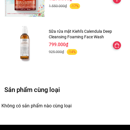
1.550.000₫
-17%
Thành phần:
Sữa rửa mặt Kiehl's Calendula Deep
- Chứa tới 5000mg Collagen type 1,2 và 3 và 18 loại acid
Cleansing Foaming Face Wash
amin và vitamin C.
799.000₫
925.000₫
-14%
Sản phẩm cùng loại
Không có sản phẩm nào cùng loại