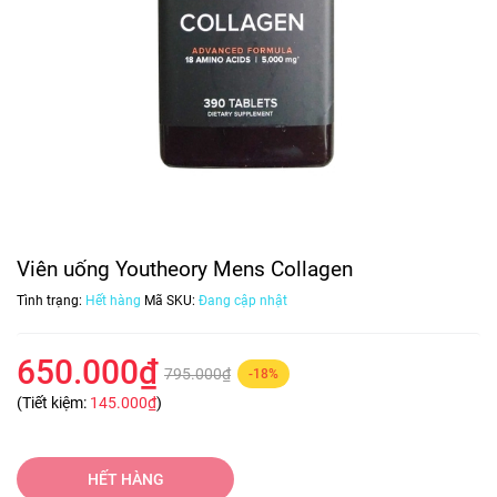
Viên uống Youtheory Mens Collagen
Tình trạng:
Hết hàng
Mã SKU:
Đang cập nhật
650.000₫
795.000₫
-18%
(Tiết kiệm:
145.000₫
)
HẾT HÀNG