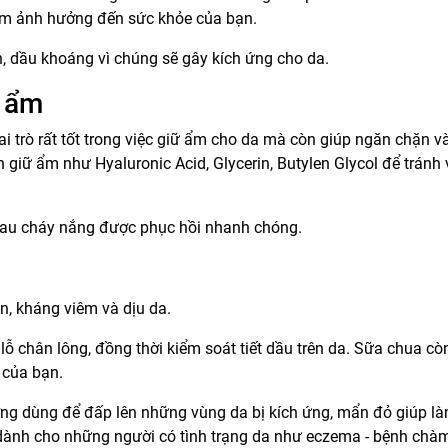
làm ảnh hưởng đến sức khỏe của bạn.
 dầu khoáng vì chúng sẽ gây kích ứng cho da.
g ẩm
 trò rất tốt trong việc giữ ẩm cho da mà còn giúp ngăn chặn v
giữ ẩm như Hyaluronic Acid, Glycerin, Butylen Glycol để tránh 
sau cháy nắng được phục hồi nhanh chóng.
n, kháng viêm và dịu da.
lỗ chân lông, đồng thời kiểm soát tiết dầu trên da. Sữa chua cò
 của bạn.
ường dùng để đấp lên những vùng da bị kích ứng, mẩn đỏ giúp là
dành cho những người có tình trạng da như eczema - bệnh chà