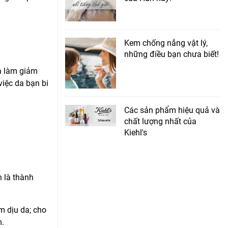
Kem chống nắng vật lý,
những điều bạn chưa biết!
à làm giảm
việc da bạn bi
Các sản phẩm hiệu quả và
chất lượng nhất của
Kiehl's
n là thành
m dịu da; cho
m.