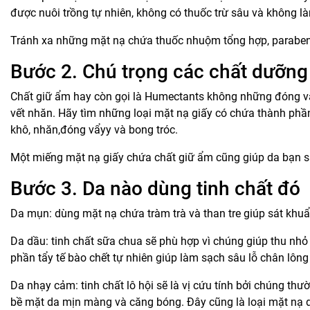
được nuôi trồng tự nhiên, không có thuốc trừ sâu và không 
Tránh xa những mặt nạ chứa thuốc nhuộm tổng hợp, paraben,
Bước 2. Chú trọng các chất dưỡn
Chất giữ ẩm hay còn gọi là Humectants không những đóng vai
vết nhăn. Hãy tìm những loại mặt nạ giấy có chứa thành phần 
khô, nhăn,đóng vẩyy và bong tróc.
Một miếng mặt nạ giấy chứa chất giữ ẩm cũng giúp da bạn 
Bước 3. Da nào dùng tinh chất đó
Da mụn: dùng
mặt nạ chứa tràm trà và than tre
giúp sát khuẩ
Da dầu: tinh chất sữa chua sẽ phù hợp vì chúng giúp thu nhỏ 
phần tẩy tế bào chết tự nhiên giúp làm sạch sâu lỗ chân lông
Da nhạy cảm: tinh chất lô hội sẽ là vị cứu tính bởi chúng th
bề mặt da mịn màng và căng bóng. Đây cũng là loại mặt nạ 