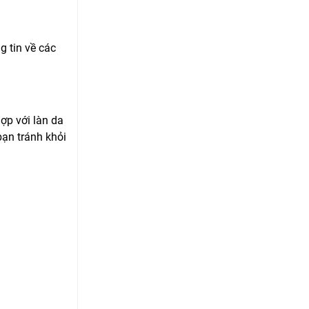
 tin về các
ợp với làn da
ạn tránh khỏi