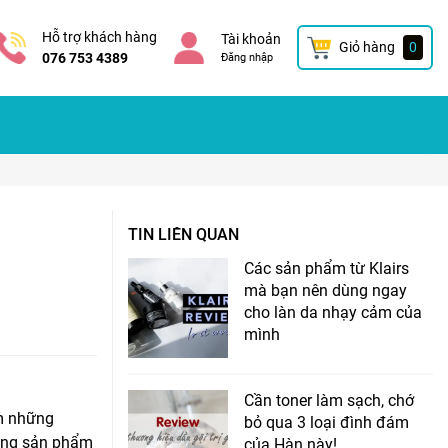
Hỗ trợ khách hàng
Tài khoản
Giỏ hàng
0
076 753 4389
Đăng nhập
TIN LIÊN QUAN
Các sản phẩm từ Klairs
mà bạn nên dùng ngay
cho làn da nhạy cảm của
mình
Cần toner làm sạch, chớ
ìm những
bỏ qua 3 loại đình đám
hững sản phẩm
của Hàn này!