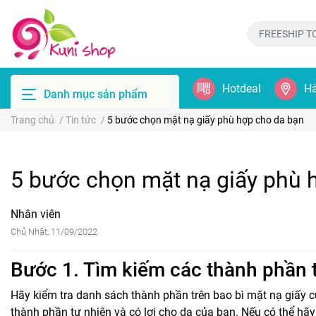
Hotdeal
Hà
Danh mục sản phẩm
Trang chủ
/
Tin tức
/
5 bước chọn mặt nạ giấy phù hợp cho da bạn
5 bước chọn mặt nạ giấy phù 
Nhân viên
Chủ Nhật, 11/09/2022
Bước 1. Tìm kiếm các thành phần 
Hãy kiểm tra danh sách thành phần trên bao bì mặt nạ giấy củ
thành phần tự nhiên và có lợi cho da của bạn. Nếu có thể h