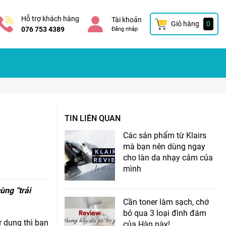
Hỗ trợ khách hàng
Tài khoản
Giỏ hàng
0
076 753 4389
Đăng nhập
TIN LIÊN QUAN
Các sản phẩm từ Klairs
mà bạn nên dùng ngay
cho làn da nhạy cảm của
mình
ùng “trải
Cần toner làm sạch, chớ
bỏ qua 3 loại đình đám
ử dụng thì bạn
của Hàn này!