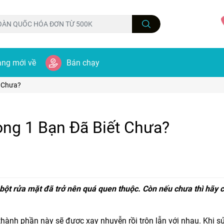
ng mới về
Bán chạy
t Chưa?
ong 1 Bạn Đã Biết Chưa?
ột rửa mặt đã trở nên quá quen thuộc. Còn nếu chưa thì hãy c
hành phần này sẽ được xay nhuyễn rồi trộn lẫn với nhau. Khi s