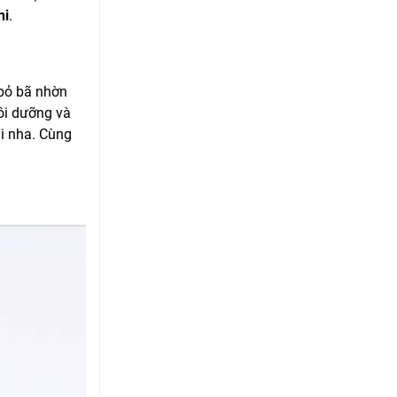
ni
.
 bỏ bã nhờn
ôi dưỡng và
i nha. Cùng