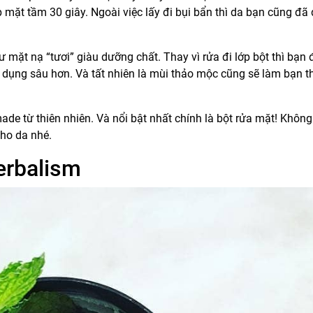
mặt tầm 30 giây. Ngoài việc lấy đi bụi bẩn thì da bạn cũng đã
ặt nạ “tươi” giàu dưỡng chất. Thay vì rửa đi lớp bột thì bạn để
dụng sâu hơn. Và tất nhiên là mùi thảo mộc cũng sẽ làm bạn t
e từ thiên nhiên. Và nổi bật nhất chính là bột rửa mặt! Không
ho da nhé.
erbalism