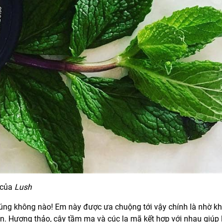
 của
Lush
úng không nào! Em này được ưa chuộng tới vậy chính là nhờ k
lin. Hương thảo, cây tầm ma và cúc la mã kết hợp với nhau giúp 