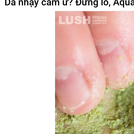
Da nhạy cảm ư? Đừng lo, Aqua