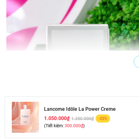
Lancome Idôle La Power Creme
1.050.000₫
1.350.000₫
-22%
(Tiết kiệm:
300.000₫
)