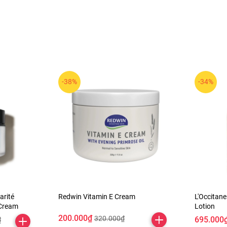
-38%
-34%
arité
Redwin Vitamin E Cream
L'Occitan
 Cream
Lotion
ng.
200.000₫
320.000₫
695.000
₫