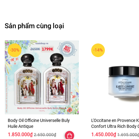
Sản phẩm cùng loại
-30%
-14%
Các tầng hương chính:
Nhóm hương:
hương hoa cỏ.
Body Oil Officine Universelle Buly
L'Occitane en Provence K
Huile Antique
Confort Ultra Rich Body
Hương đầu:
Cam Bergamot (Cam quýt), Lê Juicy, Hạt tiêu hồ
1.850.000₫
1.450.000₫
2.650.000₫
1.695.000