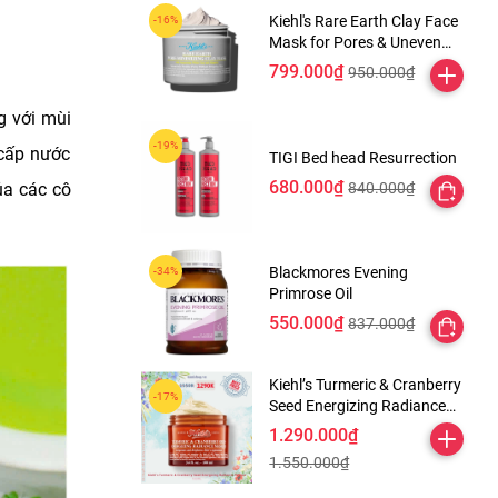
Kiehl's Rare Earth Clay Face
Mask for Pores & Uneven
Texture
799.000₫
950.000₫
g với mùi
 cấp nước
TIGI Bed head Resurrection
680.000₫
840.000₫
ủa các cô
Blackmores Evening
Primrose Oil
550.000₫
837.000₫
Kiehl’s Turmeric & Cranberry
Seed Energizing Radiance
Masque
1.290.000₫
1.550.000₫