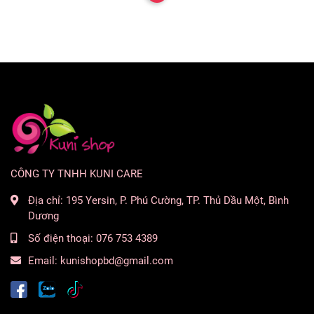
Hương giữa:
Hoa hồng và Hoa nhài.
Hương cuối:
Xạ hương trắng, Vani, Cây hoắc hương, Gỗ tuyết
CÔNG TY TNHH KUNI CARE
Địa chỉ:
195 Yersin, P. Phú Cường, TP. Thủ Dầu Một, Bình
Dương
Số điện thoại:
076 753 4389
Email:
kunishopbd@gmail.com