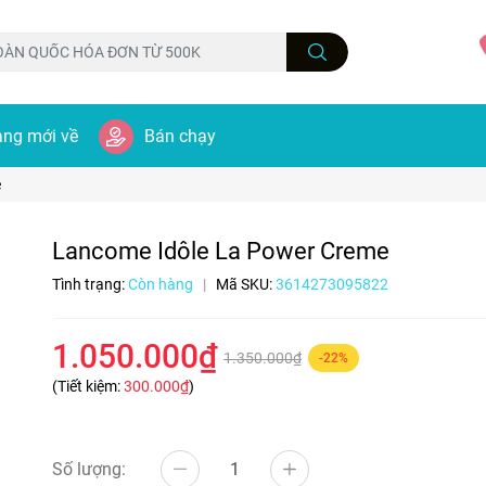
ng mới về
Bán chạy
e
Lancome Idôle La Power Creme
Tình trạng:
Còn hàng
|
Mã SKU:
3614273095822
1.050.000₫
1.350.000₫
-22%
(Tiết kiệm:
300.000₫
)
Số lượng: