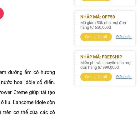
NHẬP MÃ: OFF50
Mã giảm 50k cho mọi đơn
hàng từ 650,000đ
Sao chép mã
Điều kiện
NHẬP MÃ: FREESHIP
Miễn phí vận chuyển cho mọi
đơn hàng từ 999,000đ
kem dưỡng ẩm có hương
Sao chép mã
Điều kiện
 nước hoa Idôle cổ điển.
ower Creme giúp tái tạo
 ô liu. Lancome Idole còn
ũ trên cơ thể của các cô