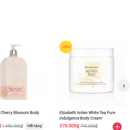
-28%
e Cherry Blossom Body
Elizabeth Arden White Tea Pure
Indulgence Body Cream
₫
570.000₫
1.050.000₫
795.000₫
Hết hàng