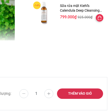
Sữa rửa mặt Kiehl's
Calendula Deep Cleansing
Foaming Face Wash
799.000₫
925.000₫
 lượng:
THÊM VÀO GIỎ