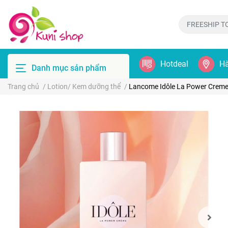
Hotdeal
Hà
Danh mục sản phẩm
Trang chủ
/
Lotion/ Kem dưỡng thể
/
Lancome Idôle La Power Crem