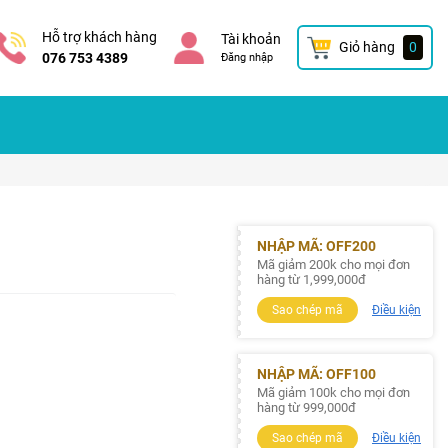
Hỗ trợ khách hàng
Tài khoản
Giỏ hàng
0
076 753 4389
Đăng nhập
NHẬP MÃ: OFF200
Mã giảm 200k cho mọi đơn
hàng từ 1,999,000đ
Sao chép mã
Điều kiện
NHẬP MÃ: OFF100
Mã giảm 100k cho mọi đơn
hàng từ 999,000đ
Sao chép mã
Điều kiện