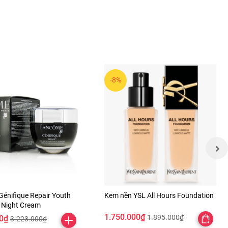
-8%
énifique Repair Youth
Kem nền YSL All Hours Foundation
g Night Cream
1.750.000₫
1.895.000₫
0₫
3.223.000₫