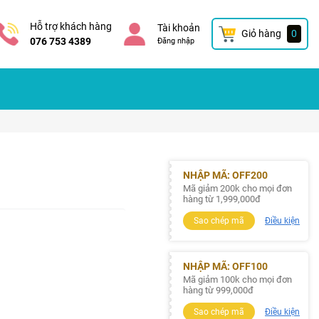
Hỗ trợ khách hàng
Tài khoản
Giỏ hàng
0
076 753 4389
Đăng nhập
NHẬP MÃ: OFF200
Mã giảm 200k cho mọi đơn
hàng từ 1,999,000đ
Sao chép mã
Điều kiện
NHẬP MÃ: OFF100
Mã giảm 100k cho mọi đơn
hàng từ 999,000đ
Sao chép mã
Điều kiện