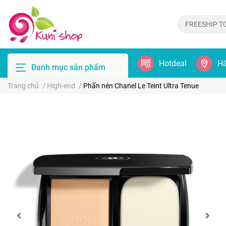
Hotdeal
Hà
Danh mục sản phẩm
Trang chủ
/
High-end
/
Phấn nén Chanel Le Teint Ultra Tenue