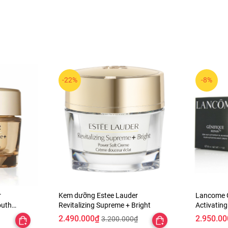
-22%
-8%
r
Kem dưỡng Estee Lauder
Lancome G
outh
Revitalizing Supreme + Bright
Activatin
2.490.000₫
2.950.00
3.200.000₫