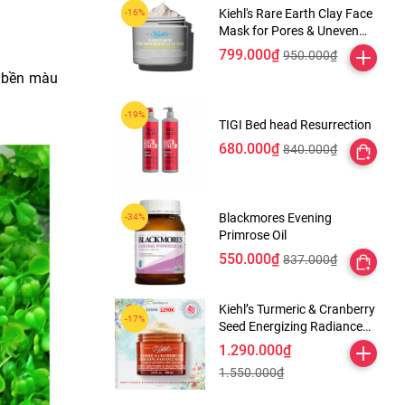
Kiehl's Rare Earth Clay Face
Mask for Pores & Uneven
Texture
799.000₫
950.000₫
ộ bền màu
TIGI Bed head Resurrection
680.000₫
840.000₫
Blackmores Evening
Primrose Oil
550.000₫
837.000₫
Kiehl’s Turmeric & Cranberry
Seed Energizing Radiance
Masque
1.290.000₫
1.550.000₫