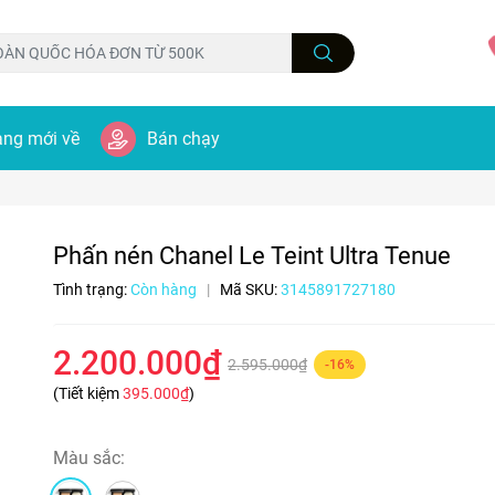
ng mới về
Bán chạy
Phấn nén Chanel Le Teint Ultra Tenue
Tình trạng:
Còn hàng
|
Mã SKU:
3145891727180
2.200.000₫
2.595.000₫
-16%
(Tiết kiệm
395.000₫
)
Màu sắc: