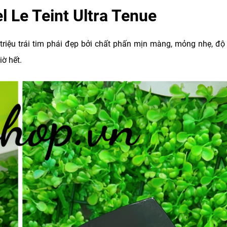
 Le Teint Ultra Tenue
triệu trái tim phái đẹp bởi chất phấn mịn màng, mỏng nhẹ, đ
ờ hết.