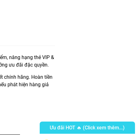
iểm, nâng hạng thẻ VIP &
ởng ưu đãi đặc quyền.
t chính hãng. Hoàn tiền
ếu phát hiện hàng giả
Ưu đãi HOT 🔥 (Click xem thêm...)