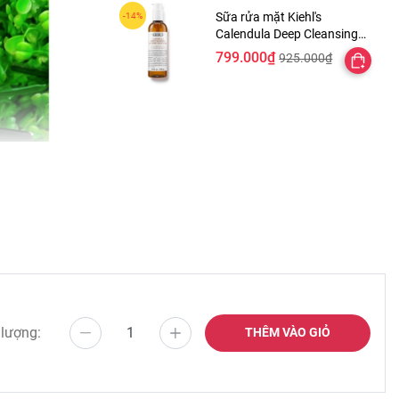
Sữa rửa mặt Kiehl's
Calendula Deep Cleansing
Foaming Face Wash
799.000₫
925.000₫
 lượng:
THÊM VÀO GIỎ