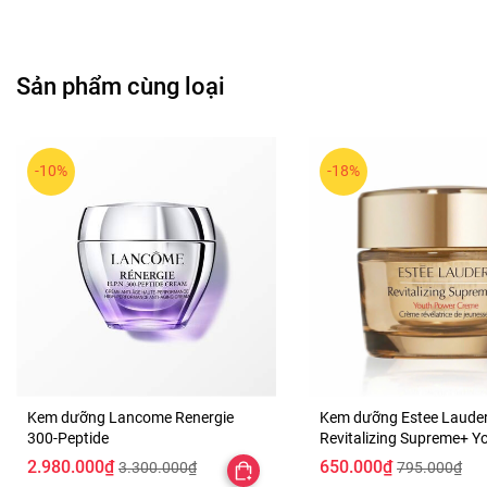
Sản phẩm cùng loại
-10%
-18%
Kem dưỡng Lancome Renergie
Kem dưỡng Estee Laude
300-Peptide
Revitalizing Supreme+ Y
Power Creme
2.980.000₫
650.000₫
3.300.000₫
795.000₫