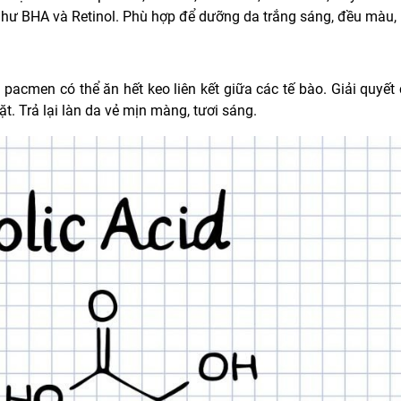
g như BHA và Retinol. Phù hợp để dưỡng da trắng sáng, đều màu,
 pacmen có thể ăn hết keo liên kết giữa các tế bào. Giải quyết
ặt. Trả lại làn da vẻ mịn màng, tươi sáng.