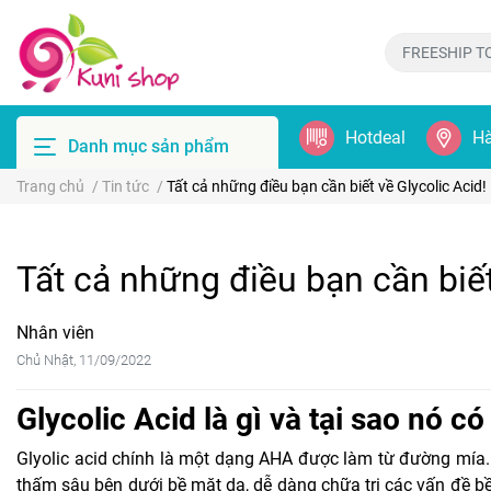
Hotdeal
Hà
Danh mục sản phẩm
Trang chủ
/
Tin tức
/
Tất cả những điều bạn cần biết về Glycolic Acid!
Tất cả những điều bạn cần biết
Nhân viên
Chủ Nhật, 11/09/2022
Glycolic Acid là gì và tại sao nó có
Glyolic acid chính là một dạng AHA được làm từ đường mía.
thấm sâu bên dưới bề mặt da, dễ dàng chữa trị các vấn đề bề