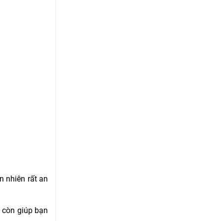
n nhiên rất an
.
y còn giúp bạn