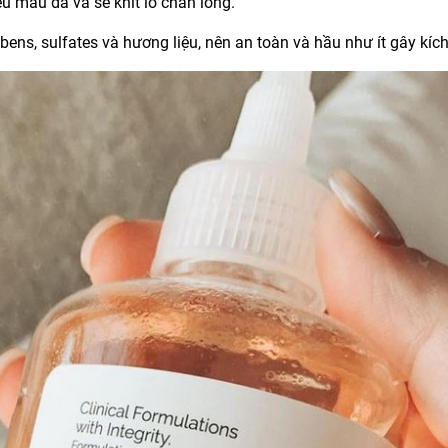
 màu da và se khít lỗ chân lông.
ens, sulfates và hương liệu, nên an toàn và hầu như ít gây kíc