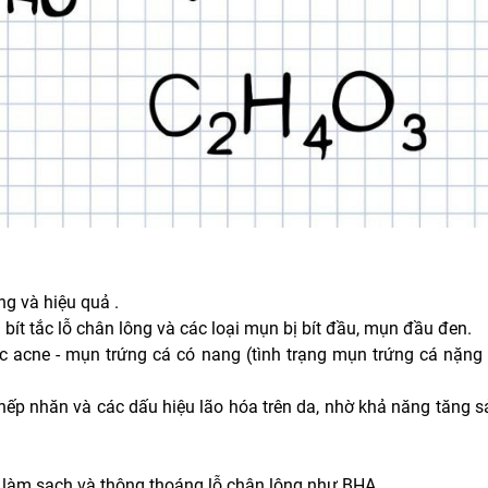
ng và hiệu quả .
g bít tắc lỗ chân lông và các loại mụn bị bít đầu, mụn đầu đen.
tic acne - mụn trứng cá có nang (tình trạng mụn trứng cá nặng
ếp nhăn và các dấu hiệu lão hóa trên da, nhờ khả năng tăng s
p làm sạch và thông thoáng lỗ chân lông như BHA.