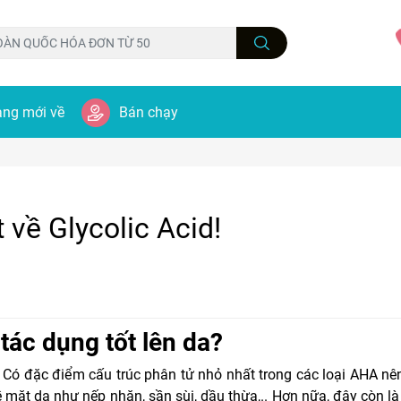
ng mới về
Bán chạy
 về Glycolic Acid!
 tác dụng tốt lên da?
 Có đặc điểm cấu trúc phân tử nhỏ nhất trong các loại AHA nê
 mặt da như nếp nhăn, sần sùi, dầu thừa,.. Hơn nữa, đây còn l