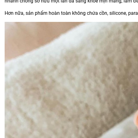
nhanh chóng sở hữu một làn da sáng khỏe mịn màng, làm đều
Hơn nữa, sản phẩm hoàn toàn không chứa cồn, silicone, parab