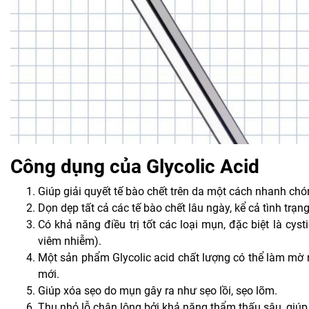
Công dụng của Glycolic Acid
Giúp giải quyết tế bào chết trên da một cách nhanh chó
Dọn dẹp tất cả các tế bào chết lâu ngày, kể cả tình trạn
Có khả năng điều trị tốt các loại mụn, đặc biệt là cys
viêm nhiễm).
Một sản phẩm Glycolic acid chất lượng có thể làm mờ n
mới.
Giúp xóa sẹo do mụn gây ra như sẹo lồi, sẹo lõm.
Thu nhỏ lỗ chân lông bởi khả năng thẩm thấu sâu, giú