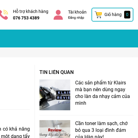
Hỗ trợ khách hàng
Tài khoản
Giỏ hàng
0
076 753 4389
Đăng nhập
TIN LIÊN QUAN
Các sản phẩm từ Klairs
mà bạn nên dùng ngay
cho làn da nhạy cảm của
mình
Cần toner làm sạch, chớ
n có khả năng
bỏ qua 3 loại đình đám
à một dạng tẩy
của Hàn này!