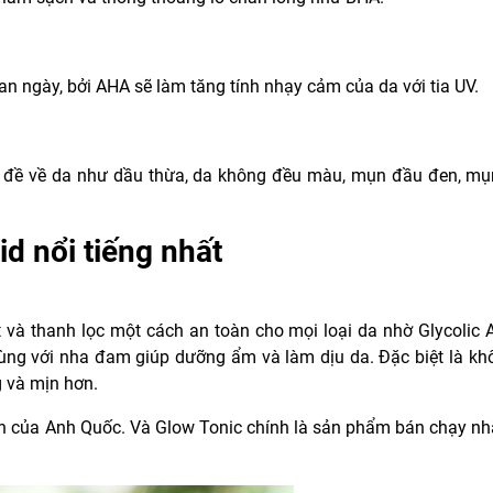
g
 ngày, bởi AHA sẽ làm tăng tính nhạy cảm của da với tia UV.
vấn đề về da như dầu thừa, da không đều màu, mụn đầu đen, mụn
d nổi tiếng nhất
và thanh lọc một cách an toàn cho mọi loại da nhờ Glycolic A
ùng với nha đam giúp dưỡng ẩm và làm dịu da. Đặc biệt là kh
g và mịn hơn.
ích của Anh Quốc. Và Glow Tonic chính là sản phẩm bán chạy nh