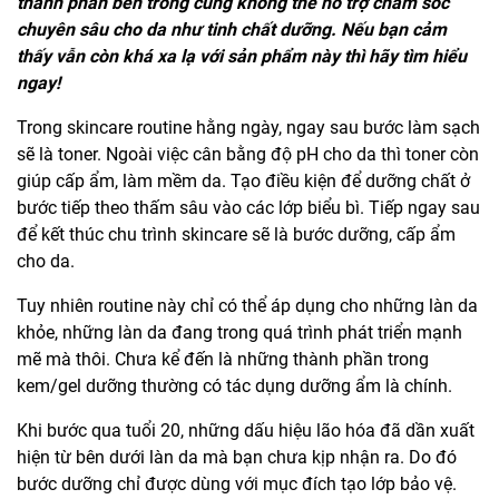
thành phần bên trong cũng không thể hỗ trợ chăm sóc
chuyên sâu cho da như tinh chất dưỡng. Nếu bạn cảm
thấy vẫn còn khá xa lạ với sản phẩm này thì hãy tìm hiểu
ngay!
Trong
skincare routine
hằng ngày, ngay sau bước làm sạch
sẽ là toner. Ngoài việc cân bằng độ pH cho da thì toner còn
giúp cấp ẩm, làm mềm da. Tạo điều kiện để dưỡng chất ở
bước tiếp theo thấm sâu vào các lớp biểu bì. Tiếp ngay sau
để kết thúc chu trình skincare sẽ là bước dưỡng, cấp ẩm
cho da.
Tuy nhiên routine này chỉ có thể áp dụng cho những làn da
khỏe, những làn da đang trong quá trình phát triển mạnh
mẽ mà thôi. Chưa kể đến là những thành phần trong
kem/gel dưỡng thường có tác dụng dưỡng ẩm là chính.
Khi bước qua tuổi 20, những dấu hiệu lão hóa đã dần xuất
hiện từ bên dưới làn da mà bạn chưa kịp nhận ra. Do đó
bước dưỡng chỉ được dùng với mục đích tạo lớp bảo vệ.