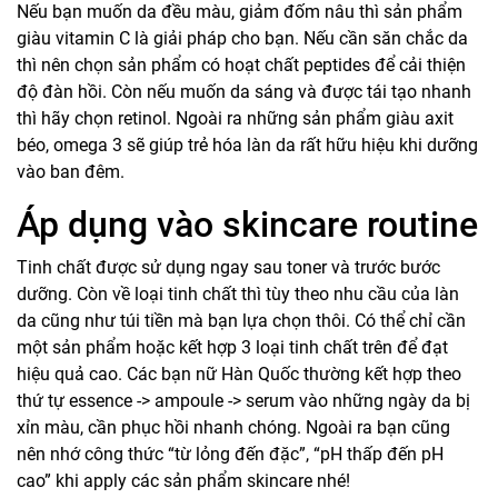
Nếu bạn muốn da đều màu, giảm đốm nâu thì sản phẩm
giàu vitamin C là giải pháp cho bạn. Nếu cần săn chắc da
thì nên chọn sản phẩm có hoạt chất peptides để cải thiện
độ đàn hồi. Còn nếu muốn da sáng và được tái tạo nhanh
thì hãy chọn retinol. Ngoài ra những sản phẩm giàu axit
béo, omega 3 sẽ giúp trẻ hóa làn da rất hữu hiệu khi dưỡng
vào ban đêm.
Áp dụng vào skincare routine
Tinh chất được sử dụng ngay sau
toner
và trước bước
dưỡng. Còn về loại tinh chất thì tùy theo nhu cầu của làn
da cũng như túi tiền mà bạn lựa chọn thôi. Có thể chỉ cần
một sản phẩm hoặc kết hợp 3 loại tinh chất trên để đạt
hiệu quả cao. Các bạn nữ Hàn Quốc thường kết hợp theo
thứ tự essence -> ampoule -> serum vào những ngày da bị
xỉn màu, cần phục hồi nhanh chóng. Ngoài ra bạn cũng
nên nhớ công thức “từ lỏng đến đặc”, “pH thấp đến pH
cao” khi apply các sản phẩm skincare nhé!